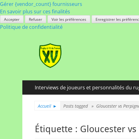
Gérer {vendor_count} fournisseurs
En savoir plus sur ces finalités
Accepter
Refuser
Voir les préférences
Enregistrer les préféren
Politique de confidentialité
Rugby à XV de Fra
A chacun son rugby
Menu
Aller
Interviews de joueurs et personnalités du r
au
principal
contenu
Accueil
►
Posts tagged »
Gloucester vs Perpign
Étiquette :
Gloucester vs