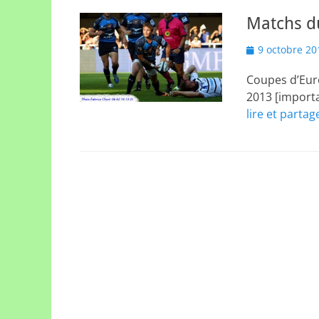
Matchs d
Posted
9 octobre 20
on
Coupes d’Eur
2013 [import
lire et partag