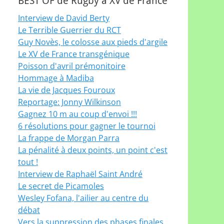
BEST OF de Rugby à XV de France
Interview de David Berty
Le Terrible Guerrier du RCT
Guy Novès, le colosse aux pieds d'argile
Le XV de France transgénique
Poisson d'avril prémonitoire
Hommage à Madiba
La vie de Jacques Fouroux
Reportage: Jonny Wilkinson
Gagnez 10 m au coup d'envoi !!!
6 résolutions pour gagner le tournoi
La frappe de Morgan Parra
La pénalité à deux points, un point c'est
tout !
Interview de Raphaël Saint André
Le secret de Picamoles
Wesley Fofana, l'ailier au centre du
débat
Vers la suppression des phases finales