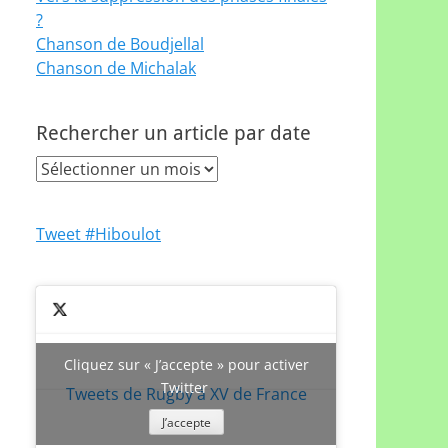
?
Chanson de Boudjellal
Chanson de Michalak
Rechercher un article par date
Rechercher
un
article
Tweet #Hiboulot
par
date
Cliquez sur « J’accepte » pour activer
Twitter
Tweets de Rugby à XV de France
J’accepte