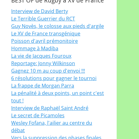
BEST OF de Rugby à XV de France
Interview de David Berty
Le Terrible Guerrier du RCT
Guy Novès, le colosse aux pieds d'argile
Le XV de France transgénique
Poisson d'avril prémonitoire
Hommage à Madiba
La vie de Jacques Fouroux
Reportage: Jonny Wilkinson
Gagnez 10 m au coup d'envoi !!!
6 résolutions pour gagner le tournoi
La frappe de Morgan Parra
La pénalité à deux points, un point c'est
tout !
Interview de Raphaël Saint André
Le secret de Picamoles
Wesley Fofana, l'ailier au centre du
débat
Vers la suppression des phases finales