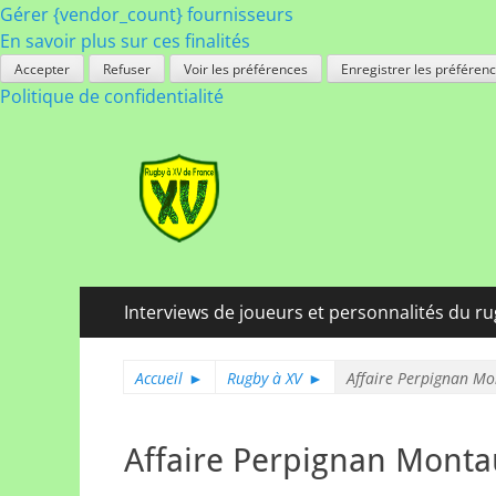
Gérer {vendor_count} fournisseurs
En savoir plus sur ces finalités
Accepter
Refuser
Voir les préférences
Enregistrer les préféren
Politique de confidentialité
Rugby à XV de Fra
A chacun son rugby
Menu
Aller
Interviews de joueurs et personnalités du r
au
principal
contenu
Accueil
►
Rugby à XV
►
Affaire Perpignan Mo
Affaire Perpignan Monta