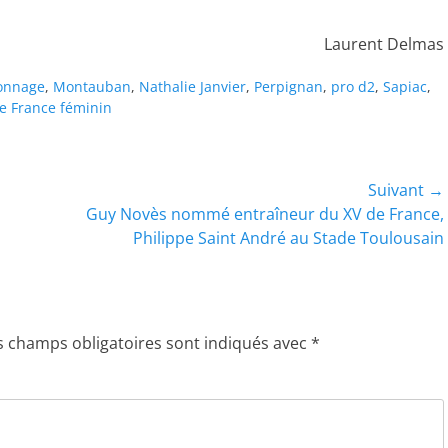
Laurent Delmas
onnage
,
Montauban
,
Nathalie Janvier
,
Perpignan
,
pro d2
,
Sapiac
,
e France féminin
Suivant →
Article
Guy Novès nommé entraîneur du XV de France,
suivant :
Philippe Saint André au Stade Toulousain
s champs obligatoires sont indiqués avec
*