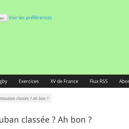
Voir les préférences
ces
nce
ugby
Exercices
XV de France
Flux RSS
Abo
ntauban classée ? Ah bon ?
uban classée ? Ah bon ?