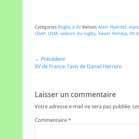
Catégories
Rugby à XV
Balises
Alain Hyardet
,
espi
USAP
,
USM
,
valeurs du rugby
,
Xavier Pemeja
,
XV d
Navigation
← Précédent
Article
XV de France: l’avis de Daniel Herrero
de
précédent :
l’article
Laisser un commentaire
Votre adresse e-mail ne sera pas publiée.
Le
Commentaire
*