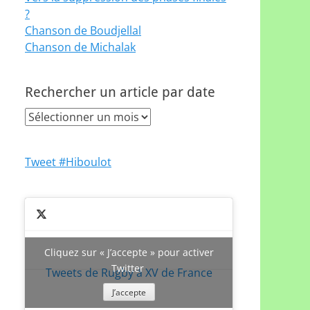
?
Chanson de Boudjellal
Chanson de Michalak
Rechercher un article par date
Rechercher
un
article
Tweet #Hiboulot
par
date
Cliquez sur « J’accepte » pour activer
Twitter
Tweets de Rugby à XV de France
J’accepte