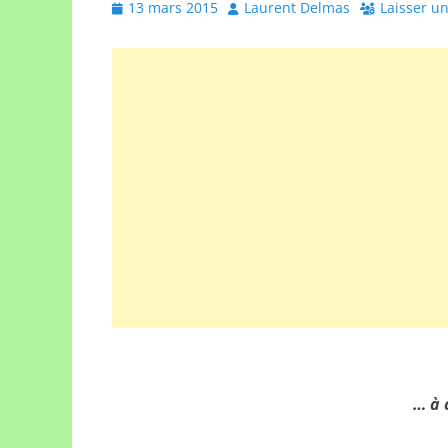
Posted
Author
13 mars 2015
Laurent Delmas
Laisser u
on
… à 